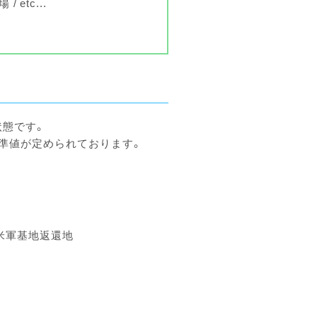
場
etc...
状態です。
基準値が定められております。
米軍基地返還地