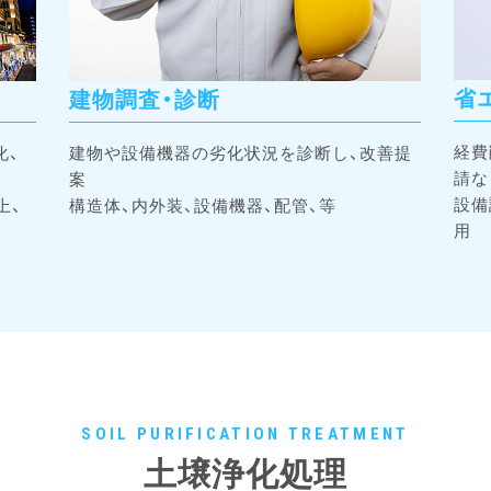
省
建物調査・診断
経費
化、
建物や設備機器の劣化状況を診断し、改善提
請な
案
設備
上、
構造体、内外装、設備機器、配管、等
用
SOIL PURIFICATION TREATMENT
土壌浄化処理