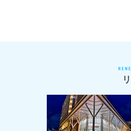
RENE
リ