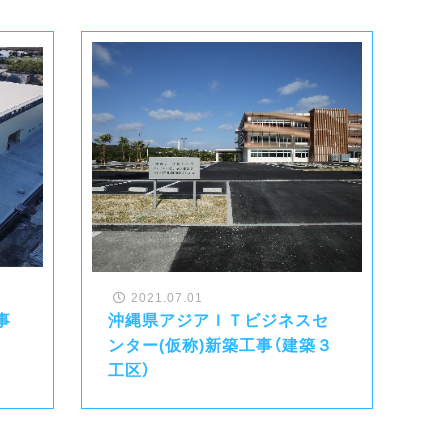
2021.07.01
事
沖縄県アジアＩＴビジネスセ
ンター(仮称)新築工事（建築３
工区）