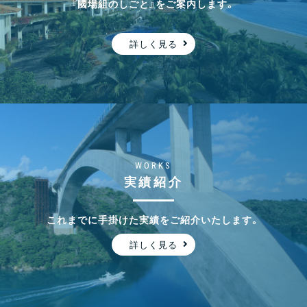
『國場組のしごと』をご案内します。
一般社団法人Arch to Hoop 沖縄 に参画しました！
詳しく見る
2025.09.19
新着情報
リクルートサイトをリニューアルしました！
WORKS
2025.08.27
新着情報
実績紹介
若手社員インタビューを受けました（首里正殿復元
整備工事）
これまでに手掛けた実績をご紹介いたします。
詳しく見る
2025.08.04
社会貢献・表彰