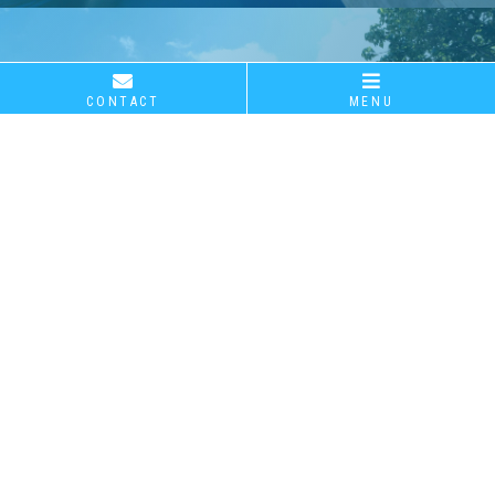
南部土木事務所より優良建設業者・優良技術者事務
所長等表彰を受けました！
CSR
CONTACT
MENU
CSR活動
2025.08.04
社会貢献・表彰
沖縄防衛局より顕彰状を拝受しました！（瑞慶覧運動
内部統制・コンプライアンス
施設新設土木工事）
安全・衛生 等、CSR全般について
詳しく見る
2025.08.04
社会貢献・表彰
沖縄防衛局より顕彰状を拝受しました！（瑞慶覧家族
住宅雨水排水整備工事）
CONTACT FORM
2025.08.04
社会貢献・表彰
お問い合わせフォーム