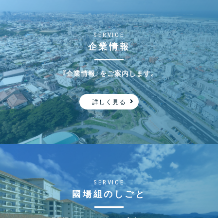
2025.12.24
新着情報
年末年始休業のお知らせ
SERVICE
企業情報
『企業情報』をご案内します。
2025.12.24
社会貢献・表彰
第17回島の魅力フォトコンテストにて沖縄建設新聞
詳しく見る
社長賞を受賞いたしました！
2025.11.14
新着情報
万博パビリオン リユース計画の公表について
SERVICE
國場組のしごと
2025.11.14
社会貢献・表彰