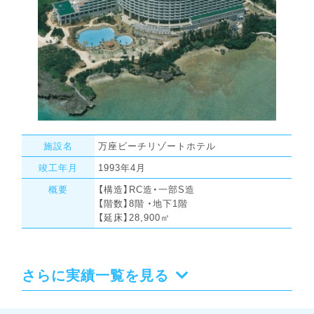
施設名
万座ビーチリゾートホテル
竣工年月
1993年4月
概要
【構造】RC造・一部S造
【階数】8階 ・地下1階
【延床】28,900㎡
さらに実績一覧を見る