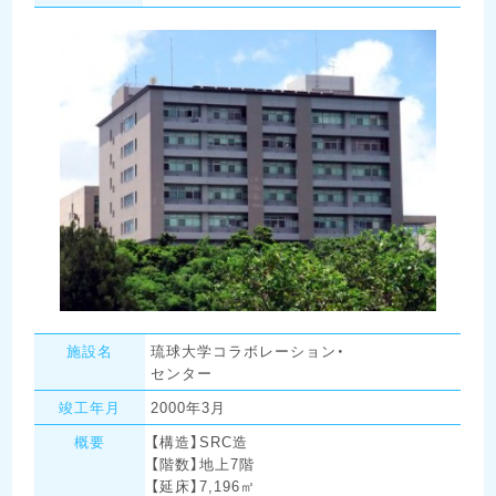
施設名
琉球大学コラボレーション・
センター
竣工年月
2000年3月
概要
【構造】SRC造
【階数】地上7階
【延床】7,196㎡