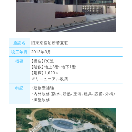
施設名
旧東京宿泊所若夏荘
竣工年月
2013年3月
概要
【構造】RC造
【階数】地上3階・地下1階
【延床】1,629㎡
※リニューアル改築
特記
・建物壁補強
・内外改修（防水、断熱、塗装、建具、設備、外構）
・擁壁改修