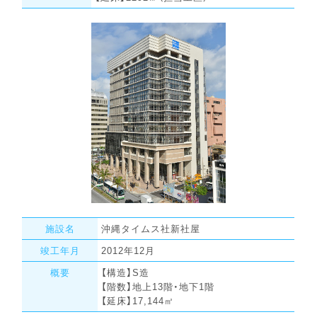
施設名
沖縄タイムス社新社屋
竣工年月
2012年12月
概要
【構造】S造
【階数】地上13階・地下1階
【延床】17,144㎡