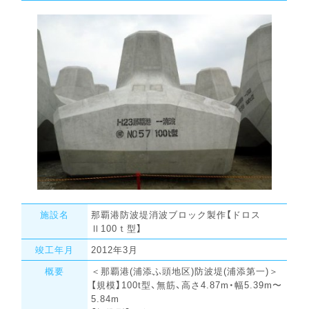
施設名
那覇港防波堤消波ブロック製作【ドロス
Ⅱ100ｔ型】
竣工年月
2012年3月
概要
＜那覇港(浦添ふ頭地区)防波堤(浦添第一)＞
【規模】100t型、無筋、高さ4.87m・幅5.39m〜
5.84m