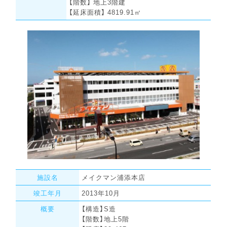
【階数】 地上3階建
【延床面積】 4819.91㎡
施設名
メイクマン浦添本店
竣工年月
2013年10月
概要
【構造】S造
【階数】地上5階