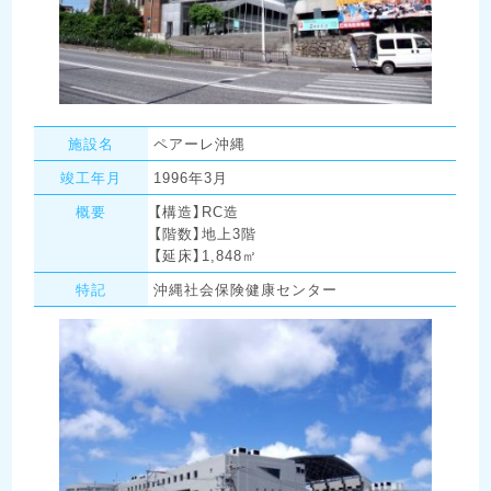
施設名
ペアーレ沖縄
竣工年月
1996年3月
概要
【構造】RC造
【階数】地上3階
【延床】1,848㎡
特記
沖縄社会保険健康センター