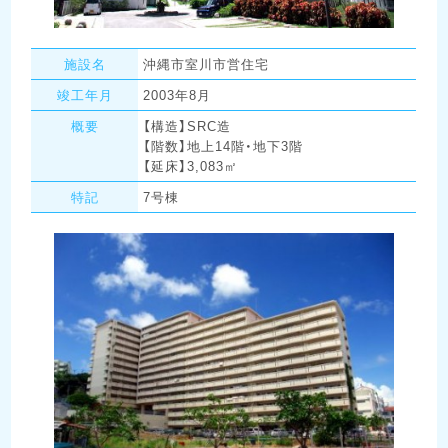
施設名
沖縄市室川市営住宅
竣工年月
2003年8月
概要
【構造】SRC造
【階数】地上14階・地下3階
【延床】3,083㎡
特記
7号棟