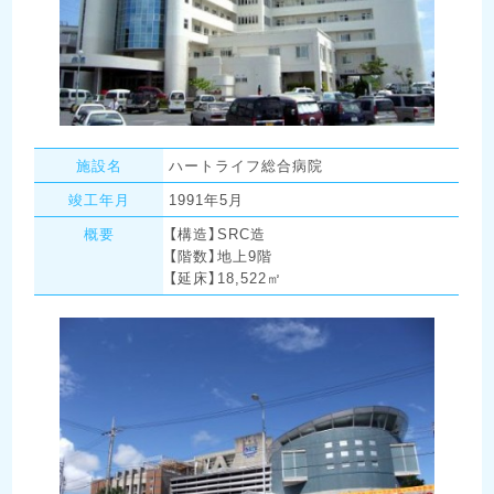
施設名
ハートライフ総合病院
竣工年月
1991年5月
概要
【構造】SRC造
【階数】地上9階
【延床】18,522㎡