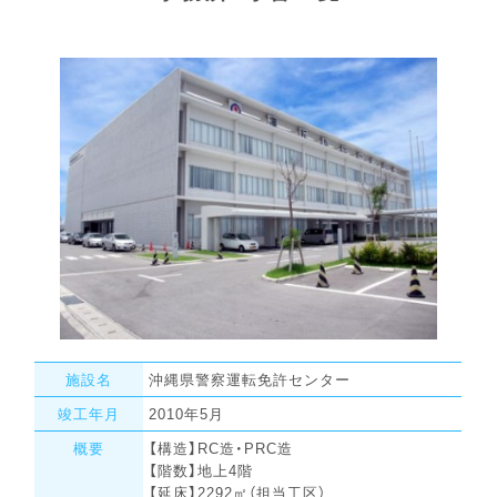
施設名
沖縄県警察運転免許センター
竣工年月
2010年5月
概要
【構造】RC造・PRC造
【階数】地上4階
【延床】2292㎡（担当工区）