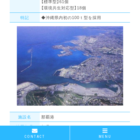
【標準型】61個
【環境共生対応型】18個
特記
◆沖縄県内初の100ｔ型を採用
施設名
那覇港
竣工年月
年月
概要
【外防波堤】南：900m、中：3,380m、北：
CONTACT
MENU