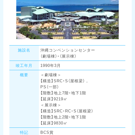
施設名
沖縄コンベンションセンター
（劇場棟）・（展示棟）
竣工年月
1990年3月
概要
＜劇場棟＞
【構造】SRC・S（屋根梁），
PS（一部）
【階数】地上7階・地下1階
【延床】9219㎡
＜展示棟＞
【構造】SRC・RC・S（屋根梁）
【階数】地上2階・地下1階
【延床】9830㎡
特記
BCS賞