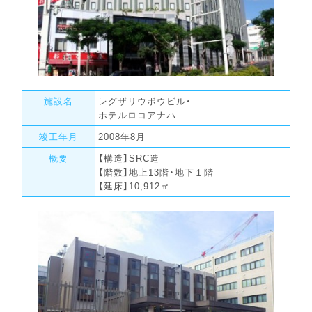
施設名
レグザリウボウビル・
ホテルロコアナハ
竣工年月
2008年8月
概要
【構造】SRC造
【階数】地上13階・地下１階
【延床】10,912㎡