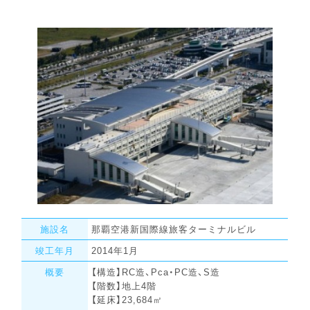
施設名
那覇空港新国際線旅客ターミナルビル
竣工年月
2014年1月
概要
【構造】RC造、Pca・PC造、S造
【階数】地上4階
【延床】23,684㎡