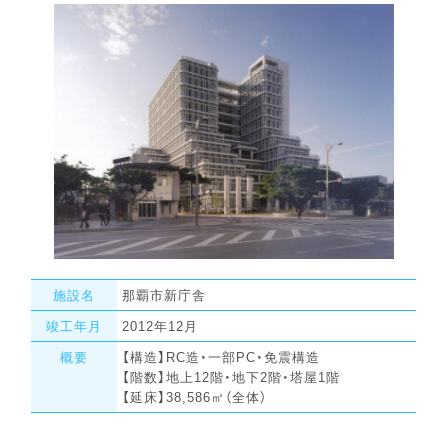
施設名
那覇市新庁舎
竣工年月
2012年12月
概要
【構造】RC造・一部PC・免震構造
【階数】地上12階・地下2階・塔屋1階
【延床】38,586㎡（全体）