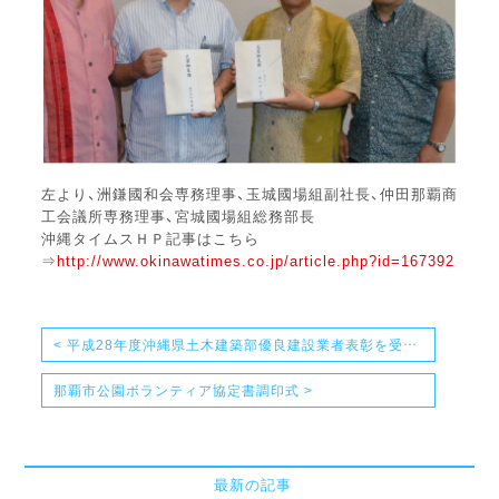
左より、洲鎌國和会専務理事、玉城國場組副社長、仲田那覇商
工会議所専務理事、宮城國場組総務部長
沖縄タイムスＨＰ記事はこちら
⇒
http://www.okinawatimes.co.jp/article.php?id=167392
< 平成28年度沖縄県土木建築部優良建設業者表彰を受けました
那覇市公園ボランティア協定書調印式 >
最新の記事