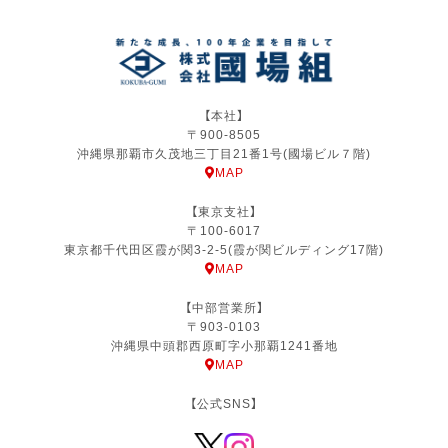
【本社】
〒900-8505
沖縄県那覇市久茂地三丁目21番1号(國場ビル７階)
MAP
【東京支社】
〒100-6017
東京都千代田区霞が関3-2-5(霞が関ビルディング17階)
MAP
【中部営業所】
〒903-0103
沖縄県中頭郡西原町字小那覇1241番地
MAP
【公式SNS】