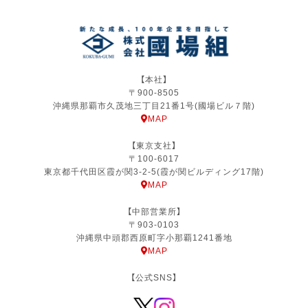
【本社】
〒900-8505
沖縄県那覇市久茂地三丁目21番1号(國場ビル７階)
MAP
【東京支社】
〒100-6017
東京都千代田区霞が関3-2-5(霞が関ビルディング17階)
MAP
【中部営業所】
〒903-0103
沖縄県中頭郡西原町字小那覇1241番地
MAP
【公式SNS】